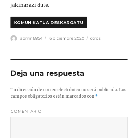
jakinarazi dute.
KOMUNIKATUA DESKARGATU
Autor
admin6854
Publicado
16 diciembre 2020
Categorías
otros
el
Deja una respuesta
Tu dirección de correo electrónico no será publicada.
Los
campos obligatorios están marcados con
*
COMENTARIO