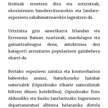
fruituak ernetzen dira eta urtxintxak,
ekosistemen basoberritzearekin eta landare-
espezieen sakabanatzearekin laguntzen du.
Urtxintxa gris amerikarra Irlandan eta
Erresuma Batuan ezartzeak, mardulagoa eta
gainartzaileagoa dena, autoktonoa den
katagorri arruntaren populazioen gainbehera
ekarri du.
Bertako espezieen zaintza eta kontserbazioa
babesteko asmoz, Naturkoneko hainbat
naturzalek (Gipuzkoako elkarte naturalistak
biltzen dituen kolektiboa), Gipuzkoako Foru
Aldundiko eta Eusko Jaurlaritzako Ingurumen
departamentuei albistea helaraziko dietela