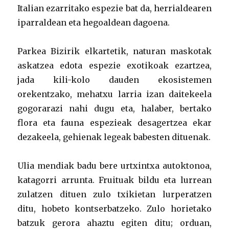
Italian ezarritako espezie bat da, herrialdearen
iparraldean eta hegoaldean dagoena.
Parkea Bizirik elkartetik, naturan maskotak
askatzea edota espezie exotikoak ezartzea,
jada kili-kolo dauden ekosistemen
orekentzako, mehatxu larria izan daitekeela
gogorarazi nahi dugu eta, halaber, bertako
flora eta fauna espezieak desagertzea ekar
dezakeela, gehienak legeak babesten dituenak.
Ulia mendiak badu bere urtxintxa autoktonoa,
katagorri arrunta. Fruituak bildu eta lurrean
zulatzen dituen zulo txikietan lurperatzen
ditu, hobeto kontserbatzeko. Zulo horietako
batzuk gerora ahaztu egiten ditu; orduan,