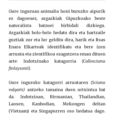
Gure inguruan animalia honi buruzko aipurik
ez dagoenez, argazkiak Gipuzkoako beste
naturalista batzuei birbidali dizkiegu.
Argazkiak bolo-bolo hedatu dira eta hartzaile
guztiak zur eta lur gelditu dira, harik eta Itsas
Enara Elkarteak identifikatu eta bere izen
arrunta eta zientifikoa ezagutzera eman dituen
arte: Indotxinako katagorria
(Callosciurus
finlaysonii).
Gure inguruko katagorri arruntaren
(Sciurus
vulgaris)
antzeko tamaina duen urtxintxa bat
da. Indotxinan, Birmanian, Thailandian,
Laosen, Kanbodian, Mekongen deltan
(Vietnam) eta Singapurren oso hedatua dago.