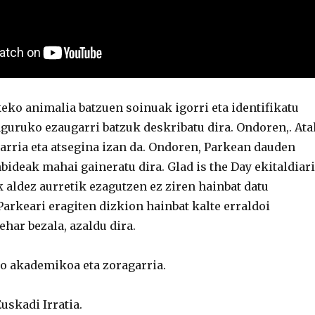
eko animalia batzuen soinuak igorri eta identifikatu
nguruko ezaugarri batzuk deskribatu dira. Ondoren,. Ata
arria eta atsegina izan da. Ondoren, Parkean dauden
ideak mahai gaineratu dira. Glad is the Day ekitaldiari
k aldez aurretik ezagutzen ez ziren hainbat datu
 Parkeari eragiten dizkion hainbat kalte erraldoi
ehar bezala, azaldu dira.
io akademikoa eta zoragarria.
uskadi Irratia.