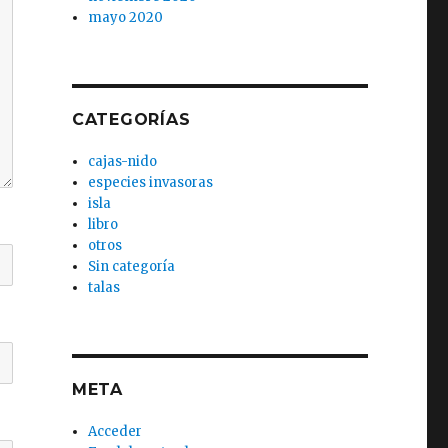
mayo 2020
CATEGORÍAS
cajas-nido
especies invasoras
isla
libro
otros
Sin categoría
talas
META
Acceder