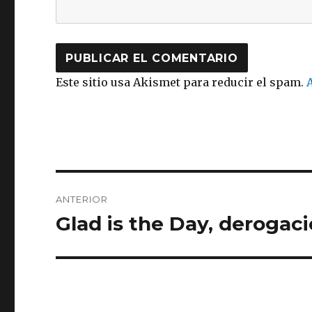
Este sitio usa Akismet para reducir el spam.
Navegación
ANTERIOR
de
Glad is the Day, derogac
Entrada
anterior:
entradas