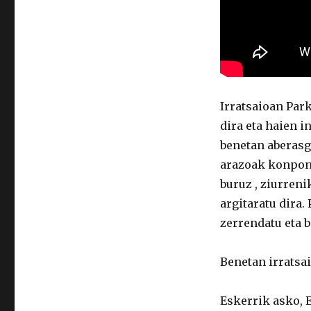
Irratsaioan Park
dira eta haien i
benetan aberasg
arazoak konponb
buruz , ziurreni
argitaratu dira.
zerrendatu eta b
Benetan irratsa
Eskerrik asko, E