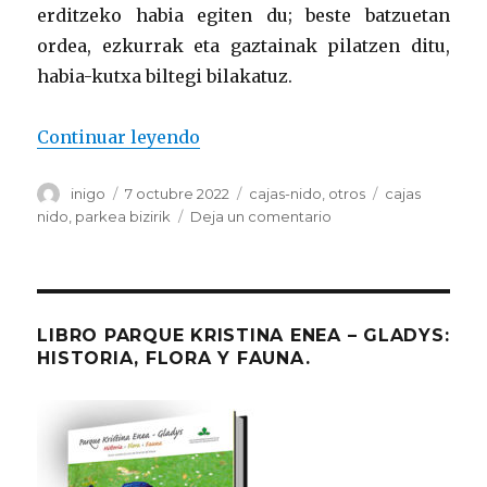
erditzeko habia egiten du; beste batzuetan
ordea, ezkurrak eta gaztainak pilatzen ditu,
habia-kutxa biltegi bilakatuz.
Continuar leyendo
«El bosquete del lirón gris»
Autor
inigo
Publicado
7 octubre 2022
Categorías
cajas-nido
,
otros
Etiquetas
cajas
el
nido
,
parkea bizirik
Deja un comentario
en
El
bosquete
del
lirón
gris
LIBRO PARQUE KRISTINA ENEA – GLADYS:
HISTORIA, FLORA Y FAUNA.