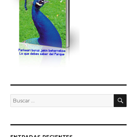
BU
Buscar
por: