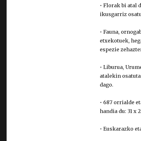
• Florak bi atal
ikusgarriz osatu
• Fauna, ornogab
etxekotuek, hega
espezie zehazten
• Liburua, Urum
atalekin osatuta
dago.
• 687 orrialde e
handia du: 31 x 
• Euskarazko et