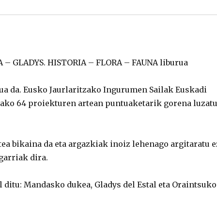
A – GLADYS. HISTORIA – FLORA – FAUNA liburua
rua da. Eusko Jaurlaritzako Ingurumen Sailak Euskadi
ako 64 proiekturen artean puntuaketarik gorena luzat
tea bikaina da eta argazkiak inoiz lehenago argitaratu e
garriak dira.
al ditu: Mandasko dukea, Gladys del Estal eta Oraintsuko