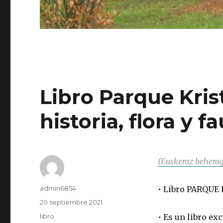
Libro Parque Kris
historia, flora y f
(Euskeraz behera
Autor
admin6854
• Libro PARQUE
Publicado
20 septiembre 2021
el
Categorías
libro
• Es un libro e