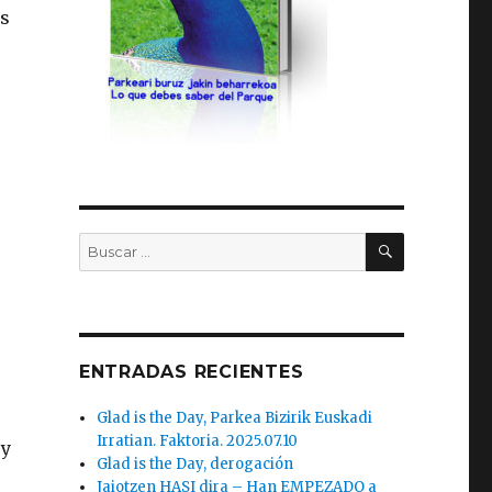
os
BUSCAR
Buscar
por:
ENTRADAS RECIENTES
Glad is the Day, Parkea Bizirik Euskadi
Irratian. Faktoria. 2025.07.10
 y
Glad is the Day, derogación
Jaiotzen HASI dira – Han EMPEZADO a