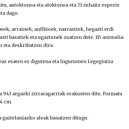
 ditu, autoktonoa eta aloktonoa eta 71 zuhaitz espezie
ta dago.
eek, arrainek, anfibioek, narrastiek, hegazti erdi
zti basatiek eta ugaztunek osatzen dute. 115 animalia-
 eta deskribatzen dira.
eaz esaten ez digutena eta Ingurumen Legegintza
ta 943 argazki zirraragarriak erakusten ditu. Formatu
24 cm.
a gaztelaniazko aleak banatzen ditugu.