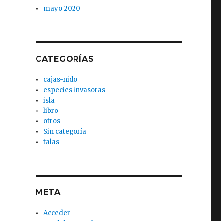
mayo 2020
CATEGORÍAS
cajas-nido
especies invasoras
isla
libro
otros
Sin categoría
talas
META
Acceder