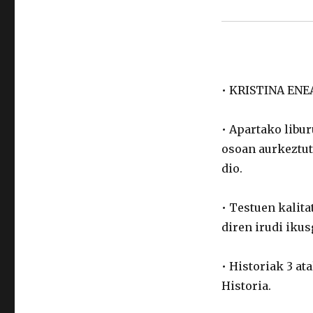
• KRISTINA ENE
• Apartako libu
osoan aurkeztut
dio.
• Testuen kalita
diren irudi ikus
• Historiak 3 at
Historia.