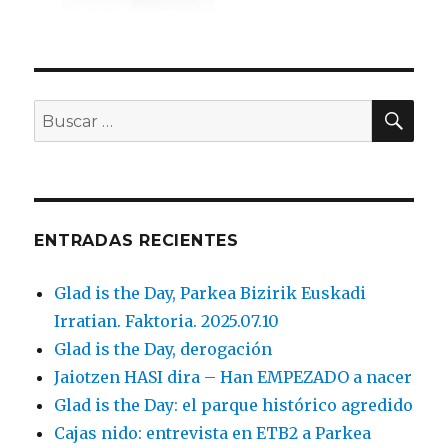
BU
Buscar
por:
ENTRADAS RECIENTES
Glad is the Day, Parkea Bizirik Euskadi
Irratian. Faktoria. 2025.07.10
Glad is the Day, derogación
Jaiotzen HASI dira – Han EMPEZADO a nacer
Glad is the Day: el parque histórico agredido
Cajas nido: entrevista en ETB2 a Parkea