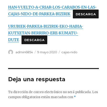
HAN-VUELTO-A-CRIAR-LOS-CARABOS-EN-LAS-
CAJAS-NIDO-DE-PARKEA-BIZIRIK
DESCARGA
URUBIEK-PARKEA-BIZIRIK-EKO-HABIA-
KUTXETAN-BERRIRO-ERE-KUMATU-
DUTE
DESCARGA
Autor
admin6854
Publicado
9 mayo 2020
Categorías
cajas-nido
el
Deja una respuesta
Tu dirección de correo electrónico no será publicada.
Los
campos obligatorios están marcados con
*