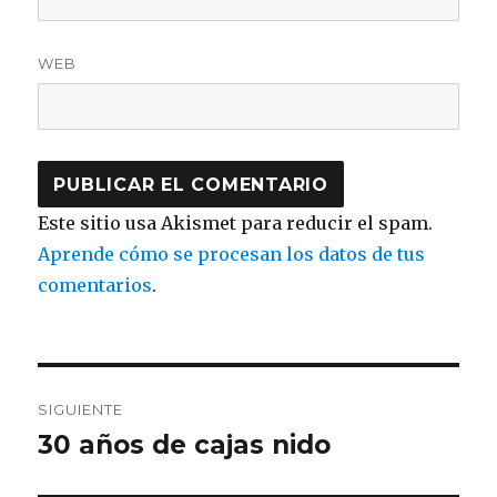
WEB
Este sitio usa Akismet para reducir el spam.
Aprende cómo se procesan los datos de tus
comentarios
.
Navegación
SIGUIENTE
de
30 años de cajas nido
Entrada
siguiente:
entradas